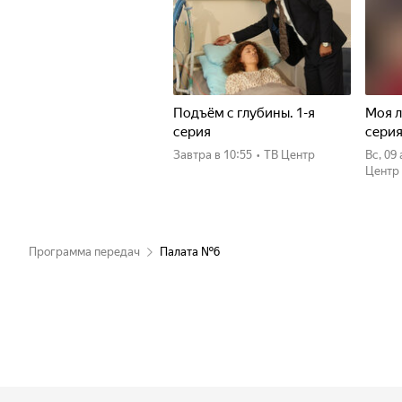
Подъём с глубины. 1-я
Моя л
серия
сери
Завтра
в 10:55
•
ТВ Центр
вс, 09
Центр
Программа передач
Палата №6