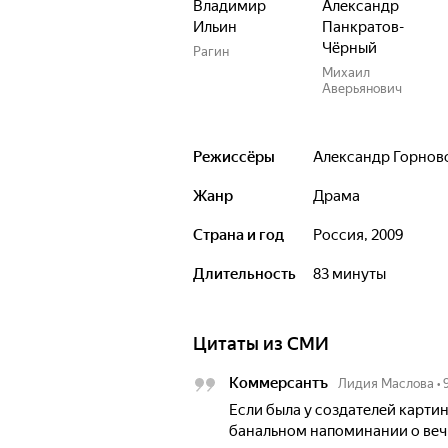
Владимир
Александр
Ильин
Панкратов-
Чёрный
Рагин
Михаил
Аверьянович
Режиссёры
Александр Горнов
Жанр
драма
Страна и год
Россия, 2009
Длительность
83 минуты
Цитаты из СМИ
Коммерсантъ
Лидия Маслова
•
Если была у создателей картин
банальном напоминании о вечн