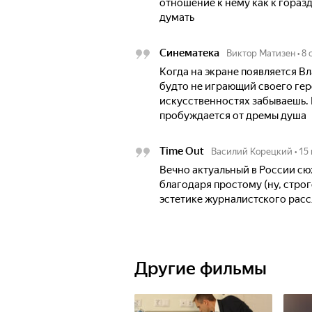
отношение к нему как к гораз
думать
Синематека
Виктор Матизен
•
8 
Когда на экране появляется Вл
будто не играющий своего гер
искусственностях забываешь. 
пробуждается от дремы душа
Time Out
Василий Корецкий
•
15
Вечно актуальный в России сю
благодаря простому (ну, стро
эстетике журналистcкого рас
Другие фильмы