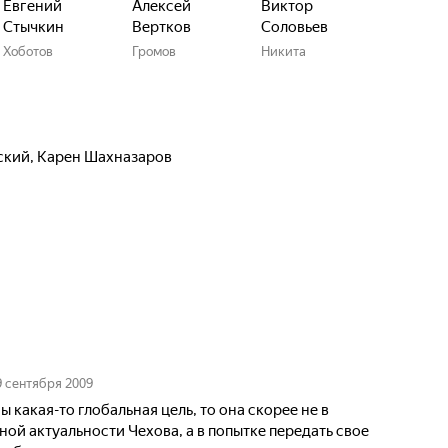
Евгений
Алексей
Виктор
Стычкин
Вертков
Соловьев
Хоботов
Громов
Никита
ский
,
Карен Шахназаров
9 сентября 2009
ы какая-то глобальная цель, то она скорее не в
ой актуальности Чехова, а в попытке передать свое