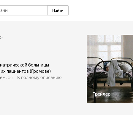
Найти
2
+
хиатрической больницы
оих пациентов (Громове)
м, более того –
К полному описанию
ах с душевнобольным доктор
ряет рассудок. Но кто вправе
Трейлер
ачинается безумие?