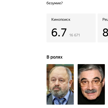
безумие?
Кинопоиск
Ре
6.7
16 671
В ролях