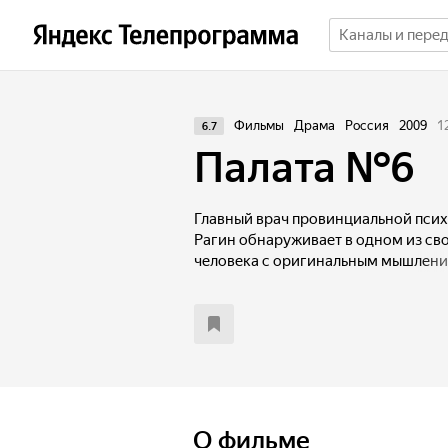
Фильмы
Драма
Россия
2009
1
6.7
Палата №6
Главный врач провинциальной пси
Рагин обнаруживает в одном из св
человека с оригинальным мышление
собственной философией. В бесед
видит безумие мира и скоро сам те
решать, где та грань, за которой н
О фильме