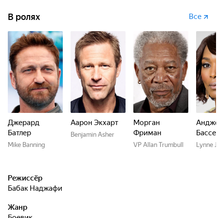
В ролях
Все
Джерард
Аарон Экхарт
Морган
Андже
Батлер
Фриман
Бассе
Benjamin Asher
Mike Banning
VP Allan Trumbull
Lynne J
Режиссёр
Бабак Наджафи
Жанр
боевик