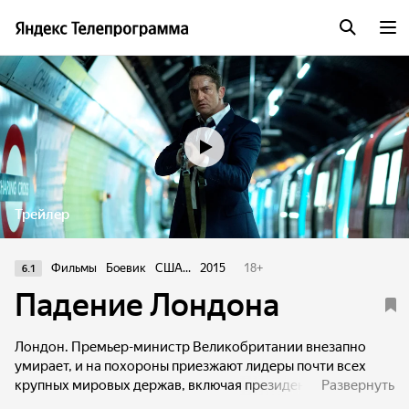
Трейлер
Фильмы
Боевик
США...
2015
18
+
6.1
Падение Лондона
Лондон. Премьер-министр Великобритании внезапно
умирает, и на похороны приезжают лидеры почти всех
крупных мировых держав, включая президента США.
Развернуть
Именно в этот момент террористы наносят масштабный