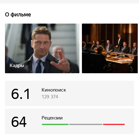
удар, превращая Лондон в поле боя. Уцелев после первой
атаки, охранник американского президента Майк
О фильме
Бэннинг вместе со своим подопечным пытаются
прорваться к точке эвакуации.
Кадры
6.1
Кинопоиск
129 374
64
Рецензии