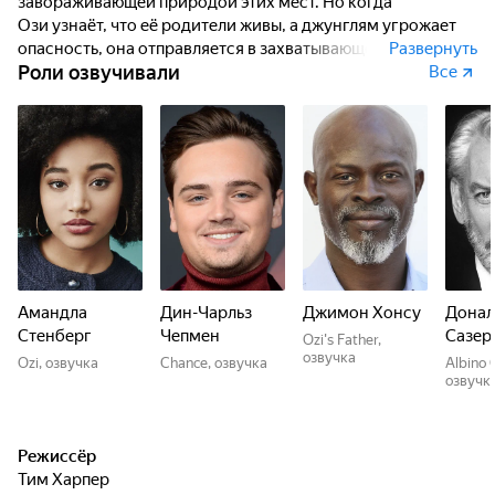
завораживающей природой этих мест. Но когда
Ози узнаёт, что её родители живы, а джунглям угрожает
опасность, она отправляется в захватывающее
Развернуть
Роли озвучивали
дух приключение по тропическим лесам. С помощью
Все
новых колоритных друзей она на собственном примере
узнает, что даже один голос может изменить мир.
Амандла
Дин-Чарльз
Джимон Хонсу
Донал
Стенберг
Чепмен
Сазер
Ozi's Father,
озвучка
Ozi, озвучка
Chance, озвучка
Albino 
озвучк
Режиссёр
Тим Харпер