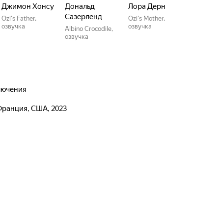
Джимон Хонсу
Дональд
Лора Дерн
Сазерленд
Ozi's Father,
Ozi's Mother,
озвучка
озвучка
Albino Crocodile,
озвучка
ключения
Франция, США, 2023