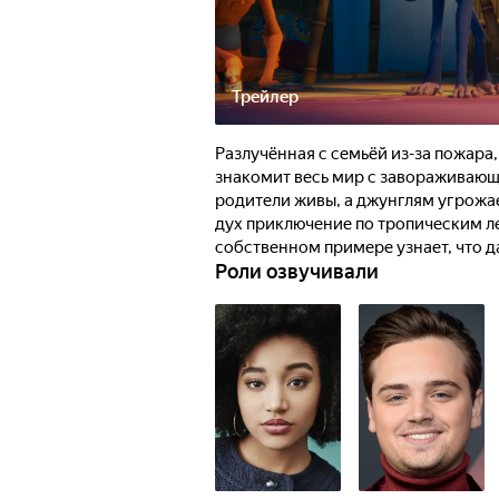
Трейлер
Разлучённая с семьёй из-за пожара,
знакомит весь мир с завораживающе
родители живы, а джунглям угрожае
дух приключение по тропическим л
собственном примере узнает, что д
Роли озвучивали