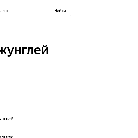
Найти
джунглей
унглей
унглей