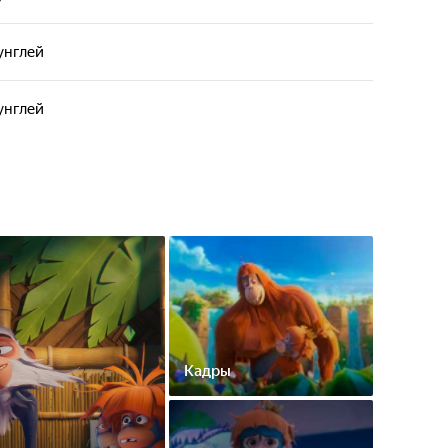
унглей
унглей
Кадры