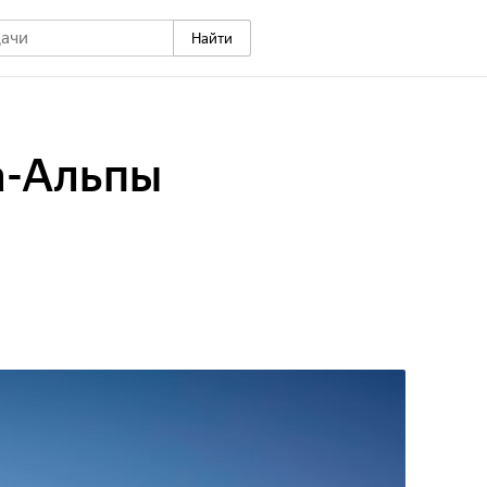
Найти
а-Альпы