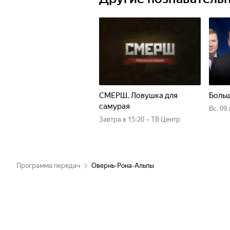
СМЕРШ. Ловушка для
Больш
самурая
вс, 09
Завтра
в 15:20
•
ТВ Центр
Программа передач
Овернь-Рона-Альпы