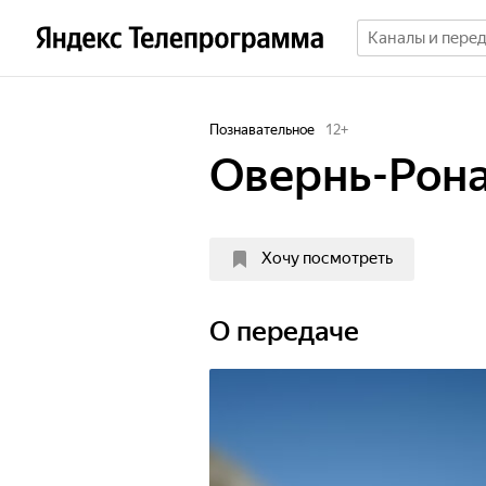
Познавательное
12
+
Овернь-Рон
Хочу посмотреть
О передаче