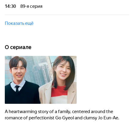
правда. Это история, которую хочется смотреть до конца.
14:30
89-я серия
За каждой серией - новая тайна, за каждым героем - своя
правда. Это история, которую хочется смотреть до конца.
Показать ещё
O сериале
A heartwarming story of a family, centered around the
romance of perfectionist Go Gyeol and clumsy Jo Eun-Ae.