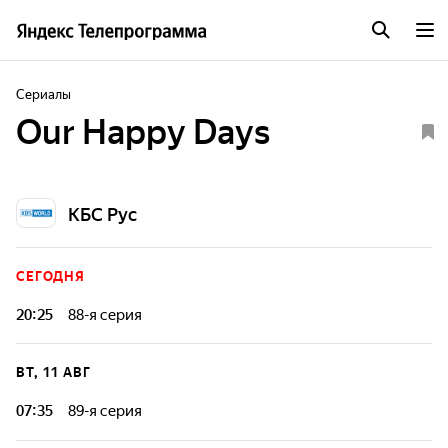
Сериалы
Our Happy Days
КБС Рус
СЕГОДНЯ
20:25
88-я серия
За каждой серией - новая тайна, за каждым героем - своя
правда. Это история, которую хочется смотреть до конца.
ВТ, 11 АВГ
07:35
89-я серия
За каждой серией - новая тайна, за каждым героем - своя