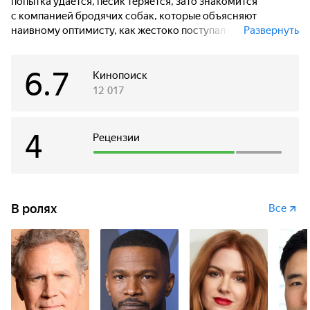
попытка удаётся, пёсик теряется, зато знакомится
с компанией бродячих собак, которые объясняют
наивному оптимисту, как жестоко поступал с ним хозяин.
Развернуть
Теперь у Рэджи появляется новая цель — вернуться домой
и откусить гадкому человеку мужское хозяйство.
6.7
Кинопоиск
12 017
4
Рецензии
В ролях
Все