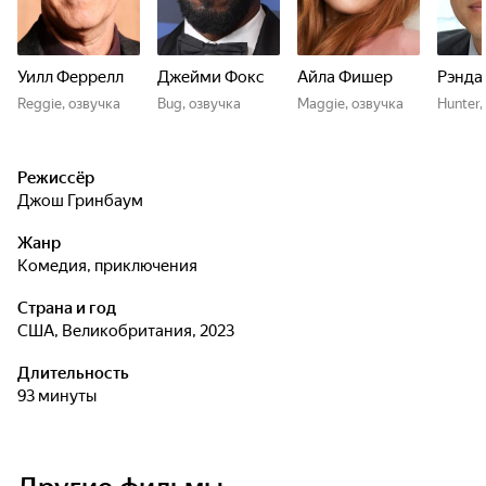
Уилл Феррелл
Джейми Фокс
Айла Фишер
Рэнда
Reggie, озвучка
Bug, озвучка
Maggie, озвучка
Hunter,
Режиссёр
Джош Гринбаум
Жанр
комедия, приключения
Страна и год
США, Великобритания, 2023
Длительность
93 минуты