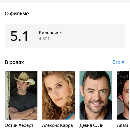
О фильме
5.1
Кинопоиск
4 521
В ролях
Все
Остин Хеберт
Алексис Карра
Дэвид С. Ли
Адам 