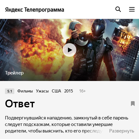
Трейлер
Фильмы
Ужасы
США
2015
16
+
5.1
Ответ
Подвергнувшийся нападению, замкнутый в себе парень
следует подсказкам, которые оставили умершие
родители, чтобы выяснить, кто его преследует, и кем он
Развернуть
является на самом деле.