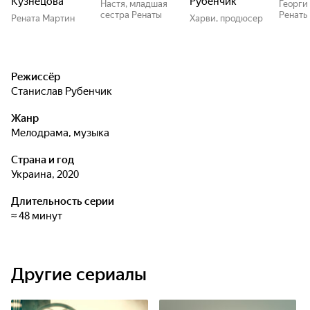
Кузнецова
Рубенчик
Настя, младшая
Георги
сестра Ренаты
Ренаты
Рената Мартин
Харви, продюсер
Режиссёр
Станислав Рубенчик
Жанр
мелодрама, музыка
Страна и год
Украина, 2020
Длительность серии
≈ 48 минут
Другие сериалы