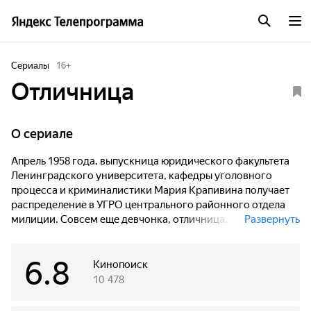
Сериалы
16
+
Отличница
O сериале
Апрель 1958 года, выпускница юридического факультета
Ленинградского университета, кафедры уголовного
процесса и криминалистики Мария Крапивина получает
распределение в УГРО центрального районного отдела
милиции. Совсем еще девчонка, отличница, дочь
Развернуть
интеллигентных родителей попадает в коллектив,
состоящий из прошедших войну грубоватых и опытных
6.8
оперативников.
Кинопоиск
10 478
В первый же день Маша хочет уволиться. Но ей в руки
попадает информация о предателе в отделе, связанном с