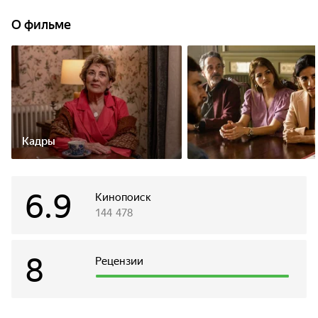
из которых раскрывает неприглядную правду о каждом,
приводя к череде забавных событий и неловких
О фильме
разоблачений.
Кадры
6.9
Кинопоиск
144 478
8
Рецензии