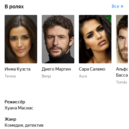
В ролях
Все
Инма Куэста
Диего Мартин
Сара Саламо
Альфо
Басса
Teresa
Benja
Aura
Tomás
Режиссёр
Хуана Масиас
Жанр
комедия, детектив