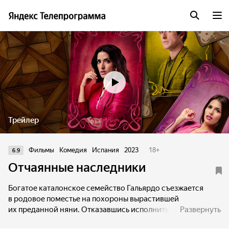
Трейлер
Фильмы
Комедия
Испания
2023
18
+
6.9
Отчаянные наследники
Богатое каталонское семейство Гальярдо съезжается
в родовое поместье на похороны вырастившей
их преданной няни. Отказавшись исполнить
Развернуть
ее завещание, они получают секретные письма, каждое