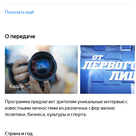
Formula Drift Chfmpionship Series в США?
Мир автомобилей, грузовиков и шин на примере
удивительных поворотов жизни профессионального
Показать ещё
гонщика Мэтта Филда. Чего стоит для водителей участие в
Formula Drift Chfmpionship Series в США?
О передаче
Кадры
Программа предлагает зрителям уникальные интервью с
известными личностями из различных сфер жизни:
политики, бизнеса, культуры и спорта.
Страна и год