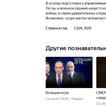
В основу подготовки к управляемы
Теслы, и военное оружие нацистск
войны, и серия удивительных откр
Возможно, скоро мечты человечеств
именно мы будем жить в марсианск
основных человеческих потребносте
Страна и год
США, 2020
укрытии на планете с высоким уро
жизни человека? Когда-нибудь в б
преобразуют Красную планету и на
Другие познаватель
доктор Скотт Соломон предвидит р
"марсианского человека": от разме
Большая игра
СМЕР
саму
Сегодня
в 16:00
•
Первый
сб, 0