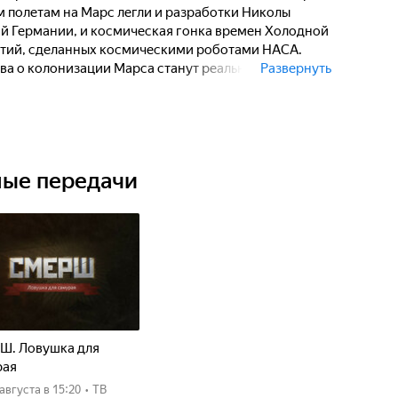
м полетам на Марс легли и разработки Николы
ой Германии, и космическая гонка времен Холодной
ытий, сделанных космическими роботами НАСА.
а о колонизации Марса станут реальностью, но как
Развернуть
их колониях? Как обеспечить удовлетворение
й в пище, воде, воздухе для дыхания и безопасном
внем радиации и атмосферой, непригодной для
удущем люди колонизируют Марс, полностью
верняка изменятся сами. Эволюционный биолог,
ные передачи
яд изменений в физиологии и анатомии
ра сердца и головы до пигментации кожи.
Ш. Ловушка для
рая
8 августа
в 15:20
•
ТВ