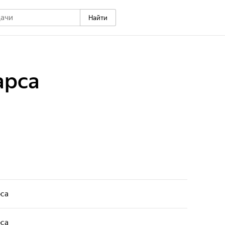
Найти
арса
са
са