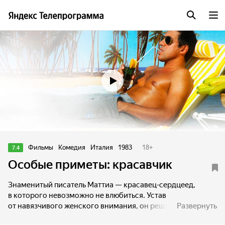
Трейлер
Фильмы
Комедия
Италия
1983
18
+
7.4
Особые приметы: красавчик
Знаменитый писатель Маттиа — красавец-сердцеед,
в которого невозможно не влюбиться. Устав
от навязчивого женского внимания, он решает платить
Развернуть
своей соседке, юной Микеле, чтобы она под видом