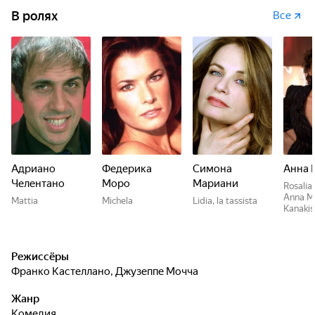
В ролях
Все
Адриано
Федерика
Симона
Анна 
Челентано
Моро
Мариани
Rosalia
Anna M
Mattia
Michela
Lidia, la tassista
Kanakis
Режиссёры
Франко Кастеллано
,
Джузеппе Мочча
Жанр
комедия