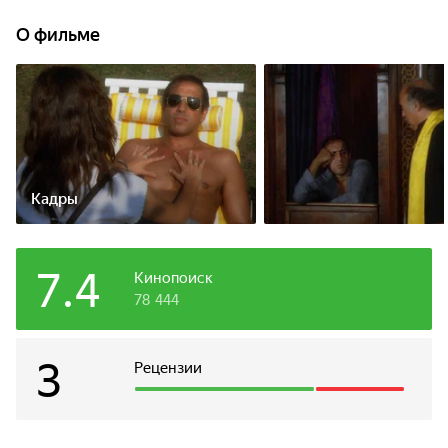
дочери отваживала от него толпы поклонниц. Вот только
Маттиа никак не ожидает, что влюбится в нее сам.
О фильме
Кадры
7.4
Кинопоиск
78 444
3
Рецензии