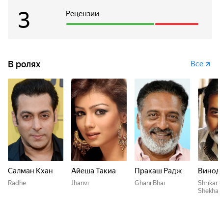
3
Рецензии
В ролях
Все
Салман Кхан
Айеша Такиа
Пракаш Радж
Винод
Radhe
Jhanvi
Ghani Bhai
Shrikan
Shekha