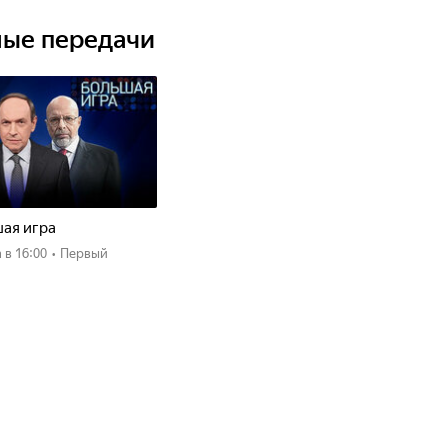
ные передачи
ая игра
а
в 16:00
•
Первый