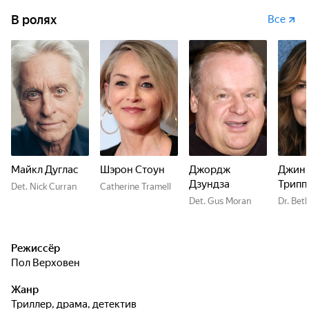
В ролях
Все
Майкл Дуглас
Шэрон Стоун
Джордж
Джин
Дзундза
Трипп
Det. Nick Curran
Catherine Tramell
Det. Gus Moran
Dr. Bet
Режиссёр
Пол Верховен
Жанр
триллер, драма, детектив