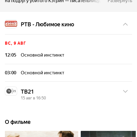
на подругу убитого Кэтрин — писательницу, автора
Развернуть
шокирующих романов, которая в своей последней книге
подробно описала абсолютно аналогичное преступление.
Но обворожительная, неимоверно сексуальная
РТВ - Любимое кино
писательница обладает удивительной способностью
манипулировать мужчинами, пробуждая в них один
из самых основных инстинктов.
ВС, 9 АВГ
12:05
Основной инстинкт
03:00
Основной инстинкт
ТВ21
15 авг в 16:50
СБ, 15 АВГ
О фильме
16:50
Основной инстинкт