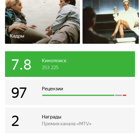
Кадры
7.8
Кинопоиск
253 225
97
Рецензии
2
Награды
Премия канала «MTV»