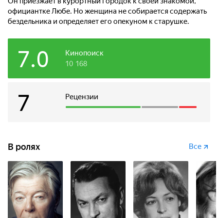
Он приезжает в курортный городок к своей знакомой,
официантке Любе. Но женщина не собирается содержать
бездельника и определяет его опекуном к старушке.
7.0
Кинопоиск
10 168
7
Рецензии
В ролях
Все