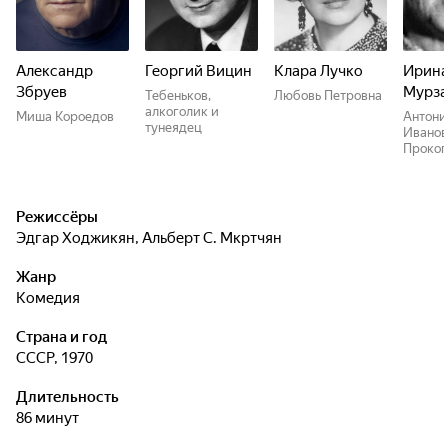
Александр
Георгий Вицин
Клара Лучко
Ирин
Збруев
Мурза
Тебеньков,
Любовь Петровна
алкоголик и
Миша Короедов
Антони
тунеядец
Иванов
Прокоп
Режиссёры
Эдгар Ходжикян
,
Альберт С. Мкртчян
Жанр
комедия
Страна и год
СССР, 1970
Длительность
86 минут