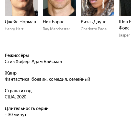
Джейс Норман
Ник Барнс
Риэль Даунс
Шон Р
Фокс
Henry Hart
Ray Manchester
Charlotte Page
Jasper 
Режиссёры
Стив Хофер
,
Адам Вайсман
Жанр
фантастика, боевик, комедия, семейный
Страна и год
США, 2020
Длительность серии
≈ 30 минут