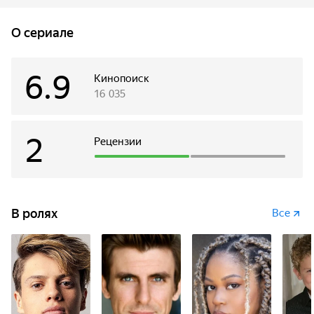
самым высокотехнологичным устройствам и каждый день
помогает спасти мир – совсем неплохо для школьника, не
O сериале
так ли? Генри приходится непросто, ведь он должен
скрывать свою новую работу от семьи и друзей, к тому же
ему приходится частенько прогуливать алгебру. Но
6.9
Кинопоиск
отважному подростку всё нипочем – он собирается стать
16 035
супергероем века! Злодеи, берегитесь!
2
Рецензии
В ролях
Все