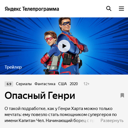
Трейлер
Сериалы
Фантастика
США
2020
12
+
6.9
Опасный Генри
О такой подработке, как у Генри Харта можно только
мечтать: ему повезло стать помощником супергероя по
имени Капитан Чел. Начинающий борец с преступностью
Развернуть
зарабатывает целых 9 долларов в час, имеет доступ к