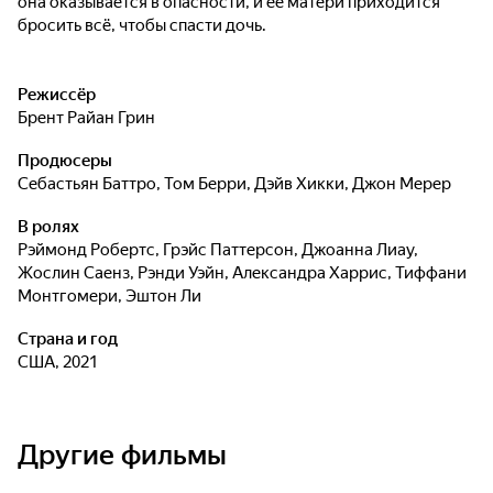
она оказывается в опасности, и её матери приходится
бросить всё, чтобы спасти дочь.
Режиссёр
Брент Райан Грин
Продюсеры
Себастьян Баттро
,
Том Берри
,
Дэйв Хикки
,
Джон Мерер
В ролях
Рэймонд Робертс
,
Грэйс Паттерсон
,
Джоанна Лиау
,
Жослин Саенз
,
Рэнди Уэйн
,
Александра Харрис
,
Тиффани
Монтгомери
,
Эштон Ли
Страна и год
США, 2021
Другие фильмы