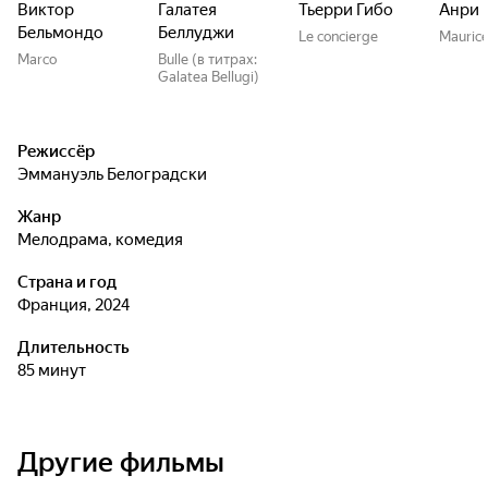
Виктор
Галатея
Тьерри Гибо
Анри 
Бельмондо
Беллуджи
Le concierge
Mauric
Marco
Bulle (в титрах:
Galatea Bellugi)
Режиссёр
Эммануэль Белоградски
Жанр
мелодрама, комедия
Страна и год
Франция, 2024
Длительность
85 минут
Другие фильмы