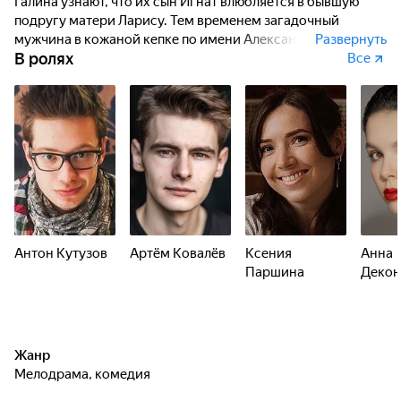
Галина узнают, что их сын Игнат влюбляется в бывшую
подругу матери Ларису. Тем временем загадочный
мужчина в кожаной кепке по имени Александр пытается
Развернуть
В ролях
попасть домой, и никто даже не подозревает,
Все
что случится, когда он наконец-то доберётся до пункта
назначения.
Антон Кутузов
Артём Ковалёв
Ксения
Анна
Паршина
Декон
Жанр
мелодрама, комедия