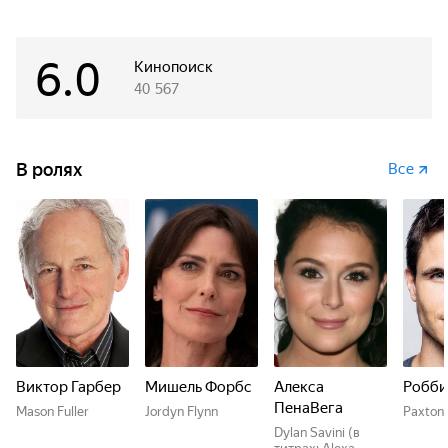
6.0
Кинопоиск
40 567
В ролях
Все
Виктор Гарбер
Мишель Форбс
Алекса
Робби
ПенаВега
Mason Fuller
Jordyn Flynn
Paxton 
Dylan Savini (в