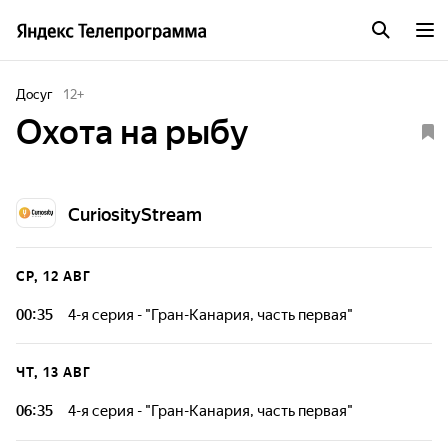
Досуг
12
+
Охота на рыбу
CuriosityStream
СР, 12 АВГ
00:35
4-я серия - "Гран-Канария, часть первая"
Том Хант ставит себе задачу: выследить и поймать редкого
зеркального карпа на острове Гран-Канария.
ЧТ, 13 АВГ
06:35
4-я серия - "Гран-Канария, часть первая"
Том Хант ставит себе задачу: выследить и поймать редкого