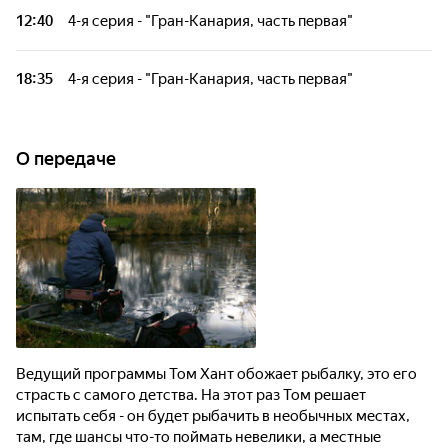
зеркального карпа на острове Гран-Канария.
12:40
4-я серия - "Гран-Канария, часть первая"
Том Хант ставит себе задачу: выследить и поймать редкого
зеркального карпа на острове Гран-Канария.
18:35
4-я серия - "Гран-Канария, часть первая"
Том Хант ставит себе задачу: выследить и поймать редкого
зеркального карпа на острове Гран-Канария.
О передаче
Ведущий программы Том Хант обожает рыбалку, это его
страсть с самого детства. На этот раз Том решает
испытать себя - он будет рыбачить в необычных местах,
там, где шансы что-то поймать невелики, а местные