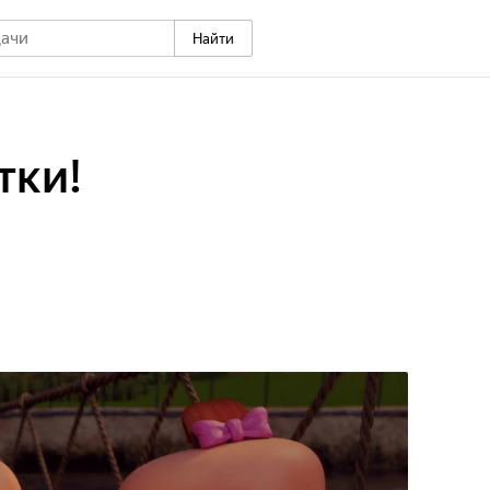
Найти
тки!