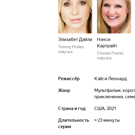
Элизабет Дэйли
Нэнси
Картрайт
Tommy Pickles,
озвучка
Chuckie Finster,
озвучка
Режиссёр
Кэйси Леонард
Жанр
мультфильм, короткометражка, фэнтези, комедия, детектив,
приключения, сем
Страна и год
США, 2021
Длительность
≈ 23 минуты
серии