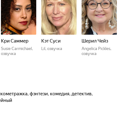
Кри Саммер
Кэт Суси
Шерил Чейз
Susie Carmichael,
Lil, озвучка
Angelica Pickles,
озвучка
озвучка
ейный