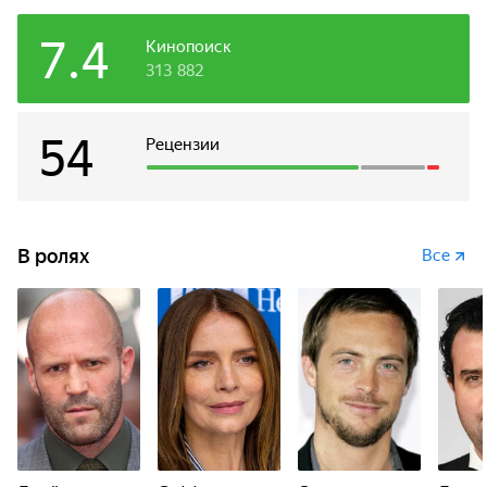
7.4
Кинопоиск
313 882
54
Рецензии
В ролях
Все