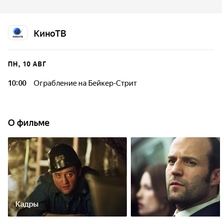
самом деле это идея служащего МИ-5, которому нужно
выкрасть компромат на члена королевской семьи.
Ограбление проходит успешно, но события принимают
КиноТВ
неожиданный поворот.
ПН, 10 АВГ
10:00
Ограбление на Бейкер-Стрит
О фильме
Кадры