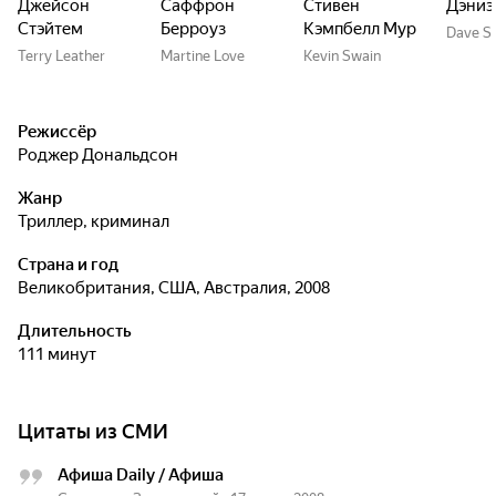
Джейсон
Саффрон
Стивен
Дэниэ
Стэйтем
Берроуз
Кэмпбелл Мур
Dave Sh
Terry Leather
Martine Love
Kevin Swain
Режиссёр
Роджер Дональдсон
Жанр
триллер, криминал
Страна и год
Великобритания, США, Австралия, 2008
Длительность
111 минут
Цитаты из СМИ
Афиша Daily / Афиша