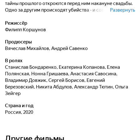
тайны прошлого откроются перед ним накануне свадьбы.
Одно за другим происходят убийства - и совершенно
Развернуть
непонятно, кто окажется следующей жертвой.
Режиссёр
Филипп Коршунов
Продюсеры
Вячеслав Михайлов
,
Андрей Савенко
В ролях
Станислав Бондаренко
,
Екатерина Копанова
,
Елена
Полянская
,
Нонна Гришаева
,
Анастасия Савосина
,
Владимир Довжик
,
Сергей Борисов
,
Евгений
Березовский
,
Никита Абдулов
,
Александр Тютин
,
Ольга
Зейгер
Страна и год
Россия, 2020
Другие фильмы