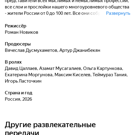
представители всех мыслимых и немыслимых профессий,
все слои и прослойки нашего многоуровневого общества
- жители России от 0 до 100 лет. Все они собрались в
Развернуть
"Однажды в России" не для того, чтобы вспомнить о
проблемах, а чтобы просто над ними хорошенько
Режиссёр
посмеяться.
Роман Новиков
Продюсеры
Вячеслав Дусмухаметов
,
Артур Джанибекян
В ролях
Давид Цаллаев
,
Азамат Мусагалиев
,
Ольга Картункова
,
Екатерина Моргунова
,
Максим Киселев
,
Теймураз Тания
,
Игорь Ласточкин
Страна и год
Россия, 2026
Другие развлекательные
передачи