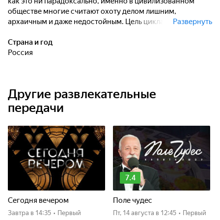
как это ни парадоксально, именно в цивилизованном
обществе многие считают охоту делом лишним,
архаичным и даже недостойным. Цель цикла
Развернуть
"Одержимые" - вернуть охоте заслуженную репутацию,
продемонстрировать зрителям красоту, благородство и
Страна и год
пользу этого занятия. А кто способен рассказать об этом
Россия
лучше, чем сами охотники, буквально одержимые своим
увлечением? Именно о них, их судьбах, их страсти к охоте
и рассказывает каждая серия данного цикла.
Другие развлекательные
передачи
7.4
Сегодня вечером
Поле чудес
Завтра
в 14:35
•
Первый
пт, 14 августа
в 12:45
•
Первый