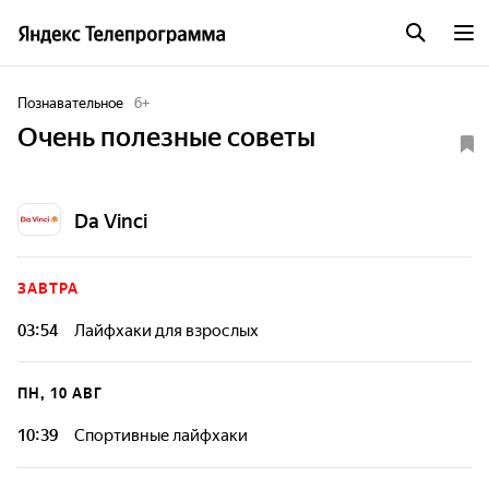
Познавательное
6
+
Очень полезные советы
Da Vinci
ЗАВТРА
03:54
Лайфхаки для взрослых
От пузыря-пиццы до самодельных подарков и пранков для
родителей - в этой серии вас ждут самые лучшие
ПН, 10 АВГ
лайфхаки!
10:39
Спортивные лайфхаки
Вы когда-нибудь играли в футбол в обувной коробке?
Наши ведущие расскажут как это сделать, а также