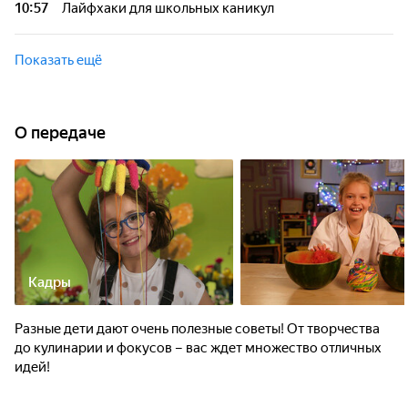
10:57
Лайфхаки для школьных каникул
покажут много других спортивных хаков!
Ими, Оливер, Марианна и другие ведущие Очень полезных
советов расскажут как не заскучать на долгожданных
Показать ещё
каникулах!
О передаче
Кадры
Разные дети дают очень полезные советы! От творчества
до кулинарии и фокусов – вас ждет множество отличных
идей!