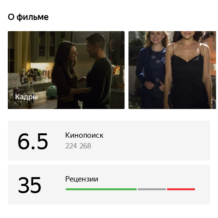
можно это терпеть?! Пора команде отчаянных мамочек
пуститься во все тяжкие.
О фильме
Кадры
6.5
Кинопоиск
224 268
35
Рецензии