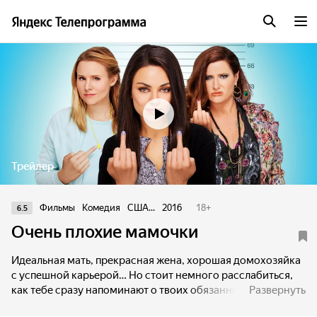
Трейлер
Фильмы
Комедия
США...
2016
18
+
6.5
Очень плохие мамочки
Идеальная мать, прекрасная жена, хорошая домохозяйка
с успешной карьерой… Но стоит немного расслабиться,
как тебе сразу напоминают о твоих обязанностях. Почему
Развернуть
только мужчины имеют право развлекаться? Сколько же