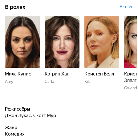
В ролях
Все
Мила Кунис
Кэтрин Хан
Кристен Белл
Крист
Эпплг
Amy
Carla
Kiki
Gwendo
Режиссёры
Джон Лукас
,
Скотт Мур
Жанр
комедия