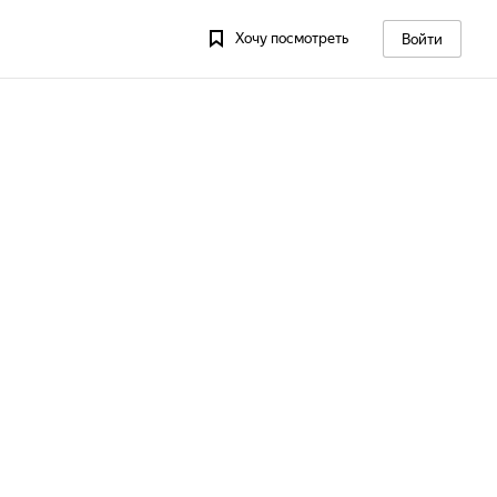
Хочу посмотреть
Войти