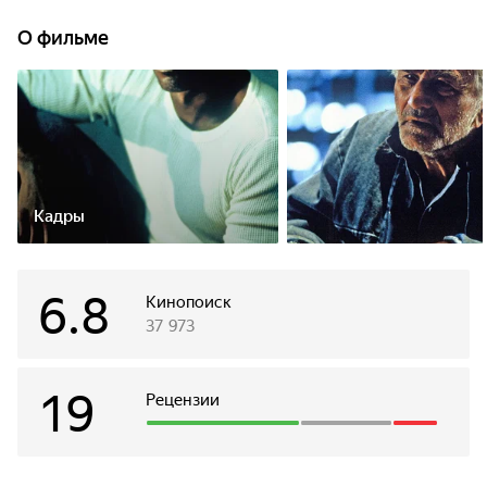
неприкасаемым чемпионом является грозный Монро
Хатчен. Непобедимый Чемберс знает, что в мире нет
О фильме
боксера лучше него, и он готов это доказать. Но и Хатчен
не собирается проигрывать. Это поединок не на жизнь, а
на смерть.
Кадры
6.8
Кинопоиск
37 973
19
Рецензии