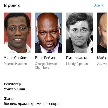
В ролях
Все
Уэсли Снайпс
Винг Реймз
Питер Фальк
Майкл
Monroe Hutchen
George 'Iceman'
Mendy Ripstein
A.J. Me
Chambers
Режиссёр
Уолтер Хилл
Жанр
боевик, драма, криминал, спорт