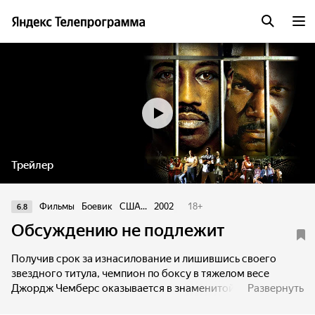
Трейлер
Фильмы
Боевик
США...
2002
18
+
6.8
Обсуждению не подлежит
Получив срок за изнасилование и лишившись своего
звездного титула, чемпион по боксу в тяжелом весе
Джордж Чемберс оказывается в знаменитой своими
Развернуть
жестокими порядками тюрьме Свитуотэр, где уже 10 лет