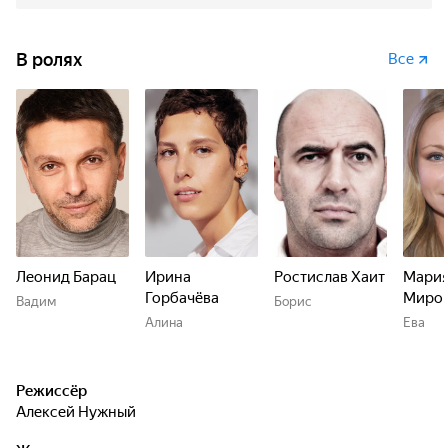
В ролях
Все
Леонид Барац
Ирина
Ростислав Хаит
Мари
Горбачёва
Миро
Вадим
Борис
Алина
Ева
Режиссёр
Алексей Нужный