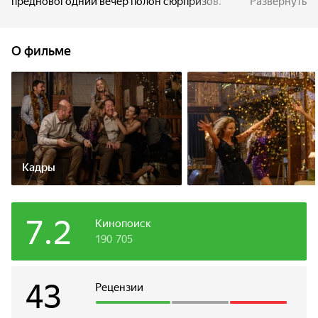
предновогодний вечер полон сюрпризов.
Развернуть
О фильме
Кадры
7.2
Кинопоиск
190 705
43
Рецензии