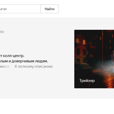
Найти
16
+
т колл-центр.
илым и доверчивым людям.
дников фонда, полиции
К полному описанию
авить людей переводить
у Кудратом и его партнёрами
Трейлер
оих, пытаясь скрыться