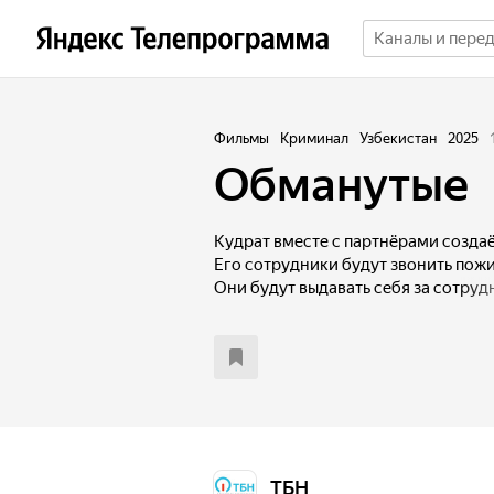
Фильмы
Криминал
Узбекистан
2025
Обманутые
Кудрат вместе с партнёрами создаё
Его сотрудники будут звонить пож
Они будут выдавать себя за сотру
или банка. Их цель — обманом заст
деньги на чужие счета. Когда межд
возникает конфликт, он убивает об
за границей.
ТБН