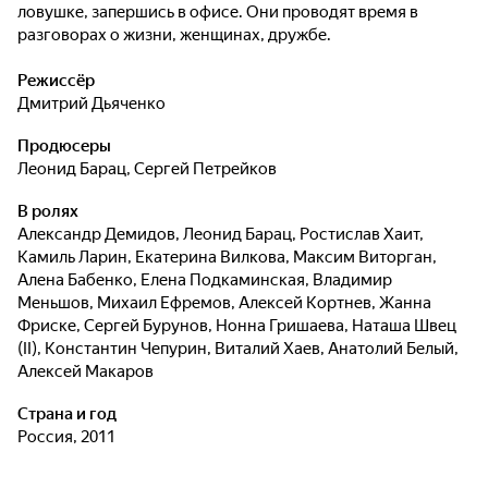
ловушке, запершись в офисе. Они проводят время в
разговорах о жизни, женщинах, дружбе.
Режиссёр
Дмитрий Дьяченко
Продюсеры
Леонид Барац
,
Сергей Петрейков
В ролях
Александр Демидов
,
Леонид Барац
,
Ростислав Хаит
,
Камиль Ларин
,
Екатерина Вилкова
,
Максим Виторган
,
Алена Бабенко
,
Елена Подкаминская
,
Владимир
Меньшов
,
Михаил Ефремов
,
Алексей Кортнев
,
Жанна
Фриске
,
Сергей Бурунов
,
Нонна Гришаева
,
Наташа Швец
(II)
,
Константин Чепурин
,
Виталий Хаев
,
Анатолий Белый
,
Алексей Макаров
Страна и год
Россия, 2011