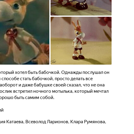
оторый хотел быть бабочкой. Однажды послушал он
 способе стать бабочкой, просто делать все
наоборот и даже бабушке своей сказал, что не она
ослик встретил ночного мотылька, который мечтал
 хорошо быть самим собой.
ий
ия Катаева
,
Всеволод Ларионов
,
Клара Румянова
,