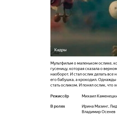
Кадры
Мультфильм о маленьком ослике, к
гусеницу, которая сказала о верном
наоборот. И стал ослик делать все 
его бабушка, а крокодил. Однажды 
стать осликом. И понял ослик, что
Режиссёр
Михаил Каменецк
В ролях
Ирина Мазинг
,
Лид
Владимир Осенев