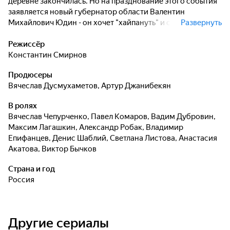
деревне закончилась. Но на празднование этого события
заявляется новый губернатор области Валентин
Михайлович Юдин - он хочет "хайпануть" и снять сюжет о
Развернуть
талантливых разработчиках приложения, которые
прославили его область. Во время застолья губернатору
Режиссёр
приходит идея снести Жуки, а на их месте построить
Константин Смирнов
современный научный кластер. Так у участкового
Продюсеры
Маслова и компании друзей появляется новый враг и
Вячеслав Дусмухаметов
,
Артур Джанибекян
главная задача - во что бы то ни стало отбить родную
деревню.
В ролях
Вячеслав Чепурченко
,
Павел Комаров
,
Вадим Дубровин
,
Максим Лагашкин
,
Александр Робак
,
Владимир
Епифанцев
,
Денис Шаблий
,
Светлана Листова
,
Анастасия
Акатова
,
Виктор Бычков
Страна и год
Россия
Другие сериалы