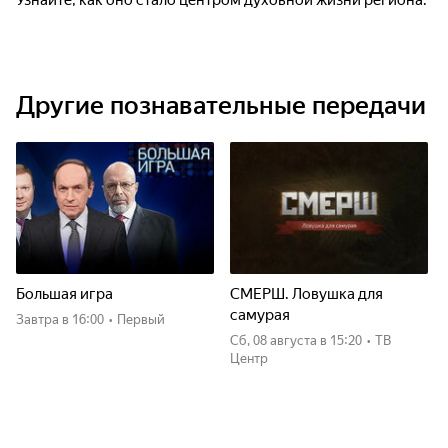
Узнайте, как оно стало центром духовной жизни региона.
Другие познавательные передачи
Большая игра
СМЕРШ. Ловушка для
самурая
Завтра
в 16:00
•
Первый
сб, 08 августа
в 15:20
•
ТВ
Центр