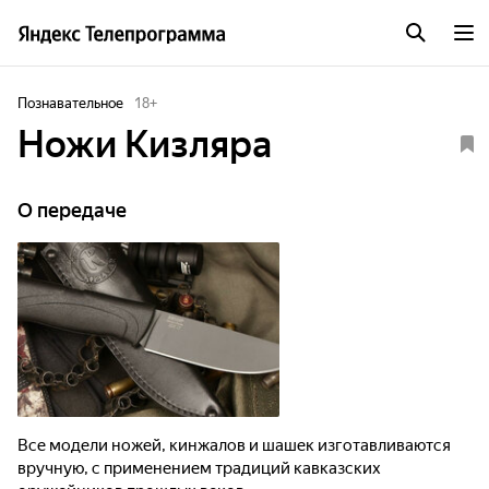
Познавательное
18
+
Ножи Кизляра
О передаче
Все модели ножей, кинжалов и шашек изготавливаются
вручную, с применением традиций кавказских