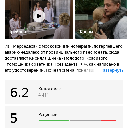
Трейлер
Кадры
Из «Мерседеса» с московскими номерами, потерпевшего
аварию недалеко от провинциального пансионата, сюда
доставляют Кирилла Шнека - молодого, красивого
«помощника советника Президента РФ», как написано в
его удостоверении. Ночная смена, принявшая
Развернуть
потерпевшего, в составе врача Ларисы и медсестер Веры,
Марины и Любаши, сразу задумывается о шансе,
6.2
выпавшем, возможно, на долю кого-то из них - молодых,
Кинопоиск
красивых, но неустроенных женщин.
4 411
Пришедший в себя после легкого сотрясения мозга,
«больной» сразу повел себя по-хозяйски: самоуверенно
5
Рецензии
до наглости, панибратски до хамства. Он предложил
каждой «свои услуги». Очень трудно молодым женщинам