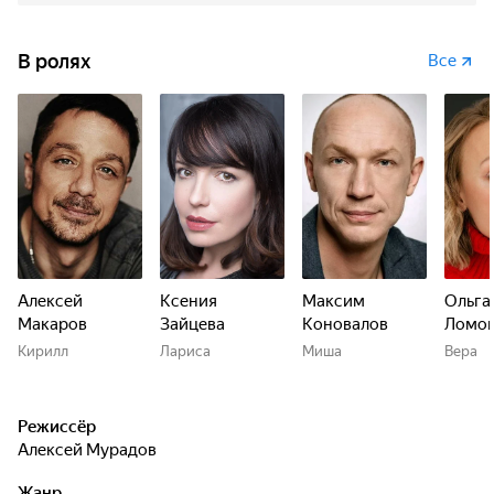
устоять перед искушением…
В ролях
Все
Алексей
Ксения
Максим
Ольга
Макаров
Зайцева
Коновалов
Ломон
Кирилл
Лариса
Миша
Вера
Режиссёр
Алексей Мурадов
Жанр