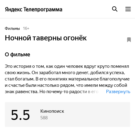
Фильмы
16
+
Ночной таверны огонёк
О фильме
Это история о том, как один человек вдруг круто поменял
свою жизнь. Он заработал много денег, добился успеха,
стал богатым. В его понятиях материальное благополучие
и счастье были настолько рядом, что имели между собой
знак равенства. Но почему-то радости в его жизни не
Развернуть
прибавилось. Финансовый успех лишь увеличил пропасть
в его личной жизни.
5.5
Кинопоиск
То, что казалось поначалу благом, оборачивается в итоге
588
драмой. Более того, обычные житейские идеалы с
общепринятыми понятиями «хорошо» и «плохо»