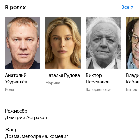
полностью меняются местами…
В ролях
Все
Анатолий
Наталья Рудова
Виктор
Влад
Журавлёв
Перевалов
Кабал
Марина
Коля
Валерьянович
Витек
Режиссёр
Дмитрий Астрахан
Жанр
драма, мелодрама, комедия