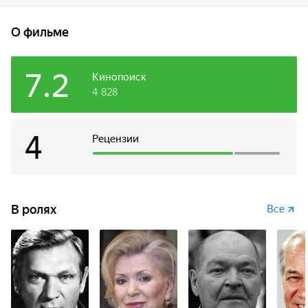
хулиганство. Против подозреваемого все факты, но он не
сознается. Люди, знавшие его, убеждают, что на такое
О фильме
преступление парень не способен. Укладова, однако,
узнает таксиста на очной ставке…
7.2
Кинопоиск
4 828
4
Рецензии
В ролях
Все