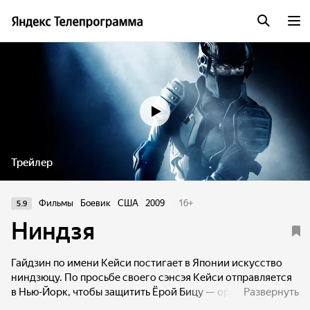
Трейлер
Фильмы
Боевик
США
2009
16
+
5.9
Ниндзя
Гайдзин по имени Кейси постигает в Японии искусство
ниндзюцу. По просьбе своего сэнсэя Кейси отправляется
в Нью-Йорк, чтобы защитить Ёрой Бицу — оружие
Развернуть
последнего клана ниндзя Кога.