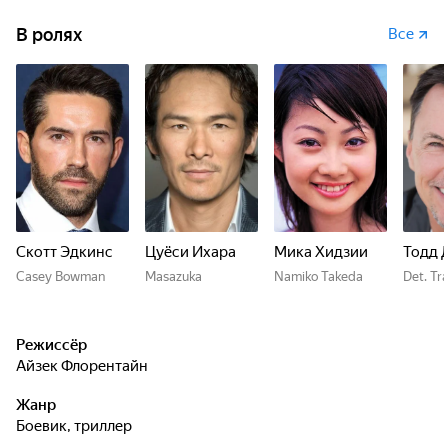
В ролях
Все
Скотт Эдкинс
Цуёси Ихара
Мика Хидзии
Тодд 
Casey Bowman
Masazuka
Namiko Takeda
Det. Tr
Режиссёр
Айзек Флорентайн
Жанр
боевик, триллер