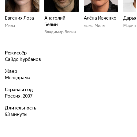
Евгения Лоза
Анатолий
Алёна Ивченко
Дарья
Белый
Мила
мама Милы
Марин
Владимир Волин
Режиссёр
Сайдо Курбанов
Жанр
мелодрама
Страна и год
Россия, 2007
Длительность
93 минуты