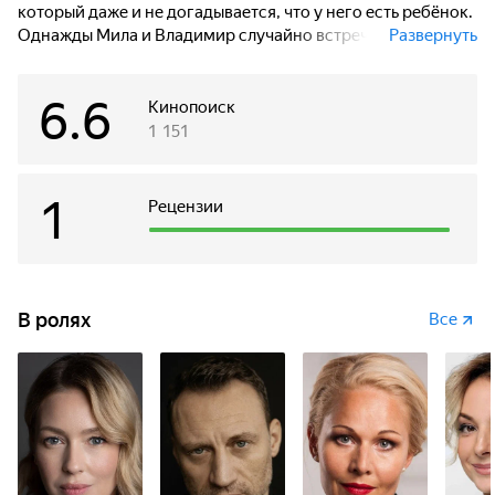
который даже и не догадывается, что у него есть ребёнок.
Однажды Мила и Владимир случайно встречаются и
Развернуть
начинают заново строить взаимоотношения. Бывшая
девушка Волина - Марина пытается вернуть своего
6.6
возлюбленного, скомпрометировав при этом Милу...
Кинопоиск
1 151
1
Рецензии
В ролях
Все