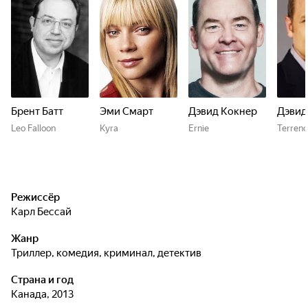
Брент Батт
Эми Смарт
Дэвид Кокнер
Дэвид
Leo Falloon
Kyra
Ernie
Terrenc
Режиссёр
Карл Бессай
Жанр
триллер, комедия, криминал, детектив
Страна и год
Канада, 2013