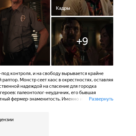
Кадры
+
9
-под контроля, и на свободу вырывается крайне
раптор. Монстр сеет хаос в окрестностях, оставляя
нственной надеждой на спасение для городка
героев: палеонтолог-неудачник, его бывшая
стный фермер-знаменитость. Именно им предстоит
Развернуть
 которого невозможно увидеть.
цензии