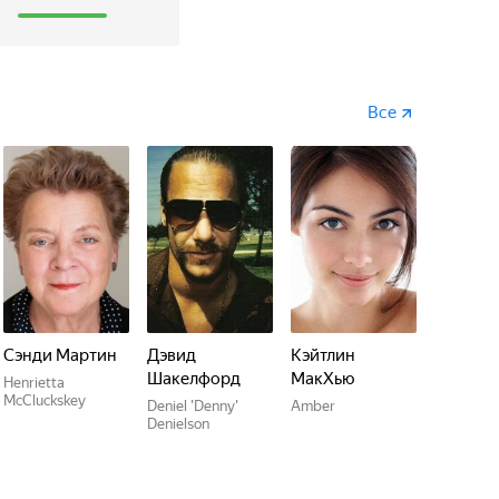
1
Все
Сэнди Мартин
Дэвид
Кэйтлин
Шакелфорд
МакХью
Henrietta
McCluckskey
Deniel 'Denny'
Amber
Denielson