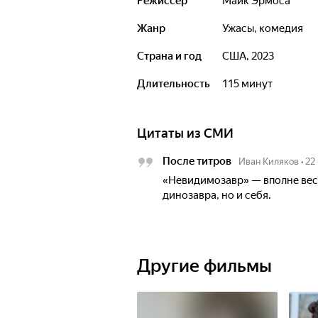
Режиссёр
Майк Эрмоса
Жанр
ужасы, комедия
Страна и год
США, 2023
Длительность
115 минут
Цитаты из СМИ
После титров
Иван Киляков
•
22
«Невидимозавр» — вполне весе
динозавра, но и себя.
Другие фильмы