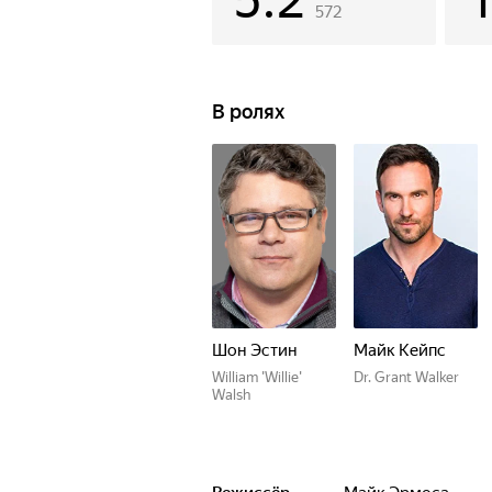
5.2
572
В ролях
Шон Эстин
Майк Кейпс
William 'Willie'
Dr. Grant Walker
Walsh