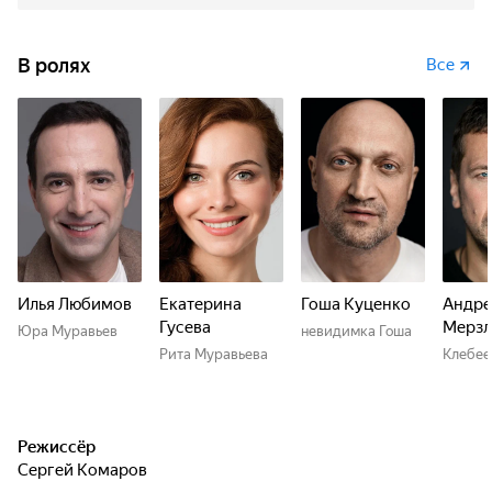
В ролях
Все
Илья Любимов
Екатерина
Гоша Куценко
Андре
Гусева
Мерзл
Юра Муравьев
невидимка Гоша
Рита Муравьева
Клебее
Режиссёр
Сергей Комаров