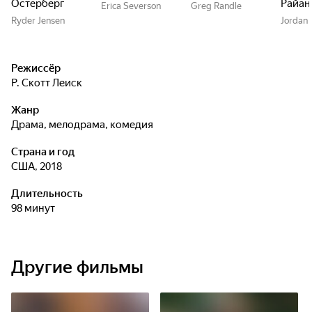
Остерберг
Райан
Erica Severson
Greg Randle
Ryder Jensen
Jordan 
Режиссёр
Р. Скотт Леиск
Жанр
драма, мелодрама, комедия
Страна и год
США, 2018
Длительность
98 минут
Другие фильмы