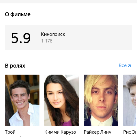
О фильме
5.9
Кинопоиск
1 176
В ролях
Все
Трой
Кимми Карузо
Райкер Линч
Рис Э