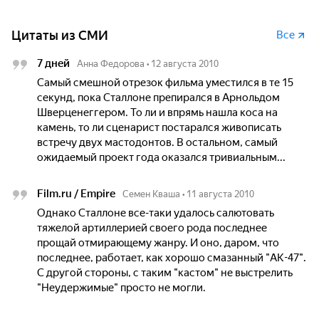
Цитаты из СМИ
Все
7 дней
Анна Федорова
•
12 августа 2010
Самый смешной отрезок фильма уместился в те 15
секунд, пока Сталлоне препирался в Арнольдом
Шверценеггером. То ли и впрямь нашла коса на
камень, то ли сценарист постарался живописать
встречу двух мастодонтов. В остальном, самый
ожидаемый проект года оказался тривиальным...
Film.ru / Empire
Семен Кваша
•
11 августа 2010
Однако Сталлоне все-таки удалось салютовать
тяжелой артиллерией своего рода последнее
прощай отмирающему жанру. И оно, даром, что
последнее, работает, как хорошо смазанный "АК-47".
С другой стороны, с таким "кастом" не выстрелить
"Неудержимые" просто не могли.